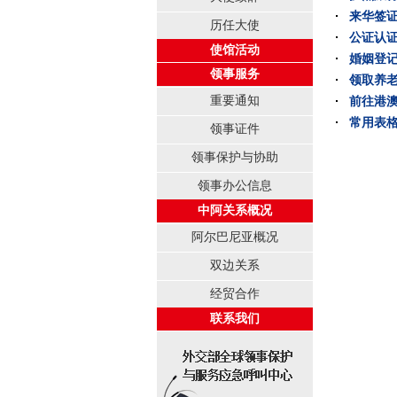
来华签
历任大使
公证认
使馆活动
婚姻登
领事服务
领取养
重要通知
前往港
常用表
领事证件
领事保护与协助
领事办公信息
中阿关系概况
阿尔巴尼亚概况
双边关系
经贸合作
联系我们