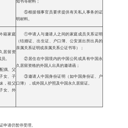
知书等材料；
⑤根据领事官员要求提供有关私人事务的证
明材料。
外籍家庭
①申请人与邀请人之间的家庭成员关系证明
（结婚证、出生证、户口簿、公安派出所出具的
亲属关系证明或亲属关系公证书等）；
久居留资
成员。
②居住在中国境内的中国公民或具有中国永
久居留资格的外国人出具的邀请函；
括配偶、父
子女、子
③邀请人中国身份证明（如中国身份证、户
妹，祖父
口簿），或外国人护照及中国永久居留证。
子女、外
证申请仍暂停受理。