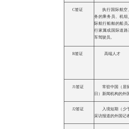
C签证
执行国际航空
务的乘务员、机组
际航行船舶的船员
行家属或国际道路
车驾驶员。
R签证
高端人才
J1签证
常驻中国（居留
日）新闻机构的外
J2签证
入境短期（少于
采访报道的外国记