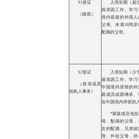
S1签证
入境长期（超过
探亲因工作、学习
（随居）
境内居留的外国人
父母、未满18周
配偶的父母。
S2签证
入境短期（少于
探亲因工作、学习
（探亲或其
中国境内居留的外
他私人事务）
庭成员或因继承、
在中国境内停留的
*家庭成员包
母、配偶的父母，
女的配偶，兄弟姐
母、外祖父母，孙