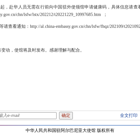
月8日起，赴华人员无需在行前向中国驻外使领馆申请健康码，具体信息请查
ov.cn/chn/lsfw/lstx/202212/t20221229_10997685.htm ；
://al.china-embassy.gov.cn/chn/lsfw/fhqz/202109/t2021092
有变动，使馆将及时发布。感谢理解与配合。
全文打印
中华人民共和国驻阿尔巴尼亚大使馆 版权所有