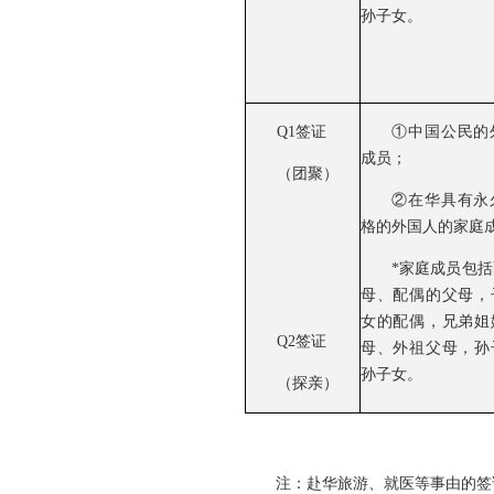
孙子女。
Q1签证
①中国公民的
成员；
（团聚）
②在华具有永
格的外国人的家庭
*家庭成员包
母、配偶的父母，
女的配偶，兄弟姐
Q2签证
母、外祖父母，孙
孙子女。
（探亲）
注：赴华旅游、就医等事由的签