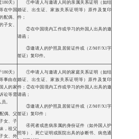
180天）
①申请人与邀请人间的亲属关系证明（如结
等在中国
婚证、出生证、家族关系证明等）原件及复印
的配偶、
件；
岁的子女、
②在中国境内工作或学习的外国人出具的邀
请函；
③邀请人的护照及居留证件或（Z/M/F/X1字
签证）复印件。
180天）
①申请人与邀请人间的家庭关系证明（如结
等事由在
婚证、出生证、家族关系证明等）原件及复印
国人的家
件；②在中国境内工作或学习的外国人出具的邀
诉讼等需
请函；
人员。
③邀请人的护照及居留证件或（Z/M/F/X1字
括配偶、父
签证）复印件；
子女、子
④死者或患病亲属的身份证件（如外国人护
妹，祖父
照等）、死亡证明或医院出具的诊断书、病危通
子女、外