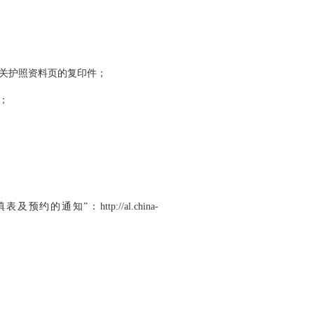
有关护照资料页的复印件；
；
”：http://al.china-