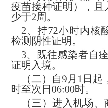
疫苗接种证明），且
少于
2
周。
2、
持
72
小时内核
检测阴性证明。
3、
既往感染者自
证明入境。
（二）
自
9
月
1
日
起
时至次日
06:00
时。
（三）进入
机场、