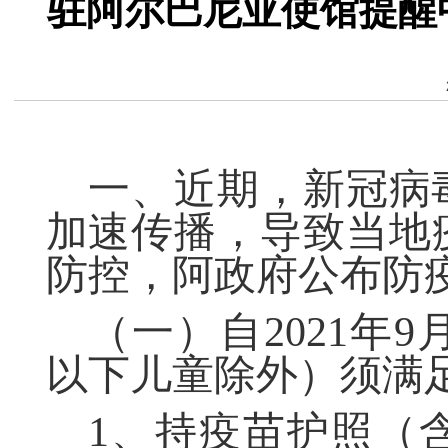
驻阿尔巴尼亚使馆提醒
一、
近期，新冠病
加速
传播
，导
致
当地
防控
，阿
政府
公布防
（一）
自
2021
年
9
以下儿童除外）须满
1、
持疫苗护照（