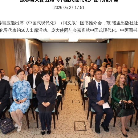
2026-05-27 17:51
庞春雪应邀出席《中国式现代化》（阿文版）图书推介会，范·诺里出版社
化界代表约50人出席活动。庞大使同与会嘉宾就中国式现代化、中阿图