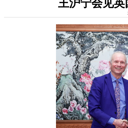
王沪宁会见英