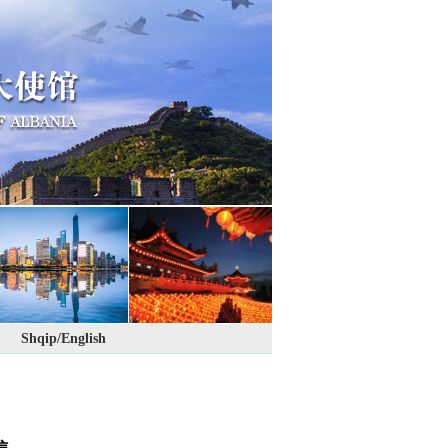
Shqip/English
信