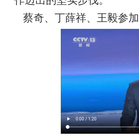
作迈出的坚实步伐。
蔡奇、丁薛祥、王毅参加