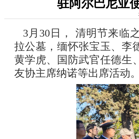
驻阿尔巴尼亚
3月30日， 清明节来
拉公墓，缅怀张宝玉、李
黄学虎、国防武官任德生
友协主席纳诺等出席活动