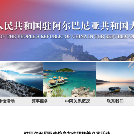
使馆活动
领事服务
中阿关系概况
联系我们
驻阿尔巴尼亚使馆参加使团慈善义卖活动