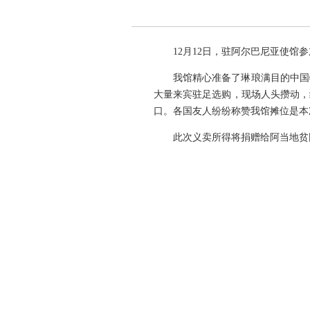
12月12日，驻阿尔巴尼亚使
我馆精心准备了琳琅满目的中国
大量来宾驻足选购，现场人头攒动，
口。各国友人纷纷称赞我馆摊位是本
此次义卖所得将捐赠给阿当地贫