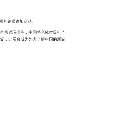
成员和馆员参加活动。
掬的熊猫玩偶等，中国特色摊位吸引了
内涵，让展台成为外方了解中国的新窗