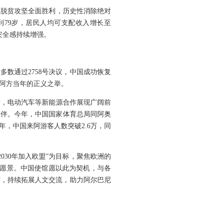
得脱贫攻坚全面胜利，历史性消除绝对
到79岁，居民人均可支配收入增长至
安全感持续增强。
数通过2758号决议，中国成功恢复
阿方当年的正义之举。
进，电动汽车等新能源合作展现广阔前
易伙伴。今年，中国国家体育总局同阿奥
年，中国来阿游客人数突破2.6万，同
30年加入欧盟”为目标，聚焦欧洲的
亚愿景。中国使馆愿以此为契机，与各
作，持续拓展人文交流，助力阿尔巴尼