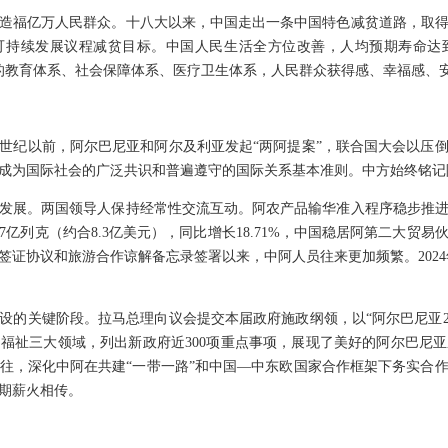
就造福亿万人民群众。十八大以来，中国走出一条中国特色减贫道路，取
0年可持续发展议程减贫目标。中国人民生活全方位改善，人均预期寿命达
最大的教育体系、社会保障体系、医疗卫生体系，人民群众获得感、幸福感、
世纪以前，阿尔巴尼亚和阿尔及利亚发起“两阿提案”，联合国大会以压倒多
成为国际社会的广泛共识和普遍遵守的国际关系基本准则。中方始终铭记
发展。两国领导人保持经常性交流互动。阿农产品输华准入程序稳步推
97亿列克（约合8.3亿美元），同比增长18.71%，中国稳居阿第二大贸
证协议和旅游合作谅解备忘录签署以来，中阿人员往来更加频繁。2024
设的关键阶段。拉马总理向议会提交本届政府施政纲领，以“阿尔巴尼亚20
福祉三大领域，列出新政府近300项重点事项，展现了美好的阿尔巴尼
往，深化中阿在共建“一带一路”和中国—中东欧国家合作框架下务实合
期薪火相传。