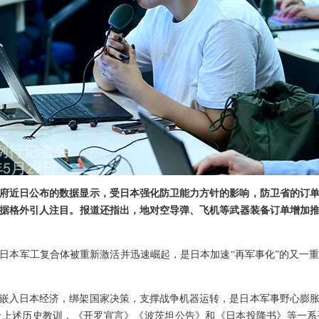
府近日公布的数据显示，受日本强化防卫能力方针的影响，防卫省的订单额在
据格外引人注目。报道还指出，地对空导弹、飞机等武器装备订单增加
日本军工复合体被重新激活并迅速崛起，是日本加速“再军事化”的又一
嵌入日本经济，绑架国家决策，支撑战争机器运转，是日本军事野心膨
于上述历史教训，《开罗宣言》《波茨坦公告》和《日本投降书》等一系