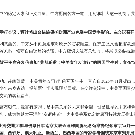
界中的稳定因素和正义力量。中方愿同各方一道，用好和壮大这一机制，
举行会议，预计将出台措施保护欧洲产业免受中国竞争影响。在会议召开
利共赢的。中方从不刻意追求对欧洲的贸易顺差。保护主义只会损害欧
贸关系，恪守自由贸易的承诺。中方密切关注有关动向，将采取必要措施
近平主席在复信参加“共航蔚蓝：中美青年友谊行”的两国学生时，宣布“5
加“共航蔚蓝：中美青年友谊行”的两国学生，宣布自2023年11月提出
青少年来华参访，提前两年半实现预期目标。在交往交流中，中美两国青
交流的崭新篇章。
富有朝气，最富有梦想，是中美关系的未来和希望，也是世界的未来和
步，成为跨越太平洋的“友谊使者”，为中美关系稳定健康可持续发展作出
日，上海交通大学与侵华日军南京大屠杀遇难同胞纪念馆举办纪念东京审判开
国、西班牙、澳大利亚、新西兰、巴西等国的专家学者围绕东京审判开展