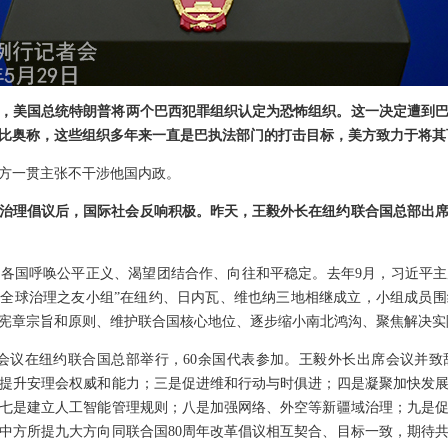
，美国总统特朗普将两个巴西犯罪组织认定为恐怖组织。这一决定遭到
比奥称，这些组织多年来一直是巴执法部门的打击目标，美方致力于将其
方一贯主张不干涉他国内政。
治理倡议后，国际社会反响积极。昨天，王毅外长在纽约联合国总部出席
各国呼唤公平正义、渴望团结合作、向往和平稳定。去年9月，习近平
。“全球治理之友小组”在纽约、日内瓦、维也纳三地相继成立，小组成员
宪章宗旨和原则、维护联合国核心地位、逐步缩小南北鸿沟、聚焦解决实
组”会议在纽约联合国总部举行，60余国代表参加。王毅外长出席会议并
提升安理会权威和能力；三是促进维和行动与时俱进；四是凝聚加快发
七是建立人工智能管理规则；八是加强网络、外空等新疆域治理；九是
中方所提九大方向同联合国80周年改革倡议相互契合、目标一致，期待