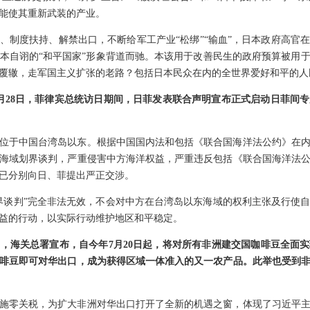
能使其重新武装的产业。
、制度扶持、解禁出口，不断给军工产业“松绑”“输血”，日本政府高官
本自诩的“和平国家”形象背道而驰。本该用于改善民生的政府预算被用
覆辙，走军国主义扩张的老路？包括日本民众在内的全世界爱好和平的人
月28日，菲律宾总统访日期间，日菲发表联合声明宣布正式启动日菲间
位于中国台湾岛以东。根据中国国内法和包括《联合国海洋法公约》在
海域划界谈判，严重侵害中方海洋权益，严重违反包括《联合国海洋法
已分别向日、菲提出严正交涉。
界谈判”完全非法无效，不会对中方在台湾岛以东海域的权利主张及行使
益的行动，以实际行动维护地区和平稳定。
，海关总署宣布，自今年7月20日起，将对所有非洲建交国咖啡豆全面实现
咖啡豆即可对华出口，成为获得区域一体准入的又一农产品。此举也受到
实施零关税，为扩大非洲对华出口打开了全新的机遇之窗，体现了习近平