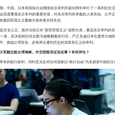
期，中国、日本和国际社会围绕东京审判开庭80周年举行了一系列纪念
会高度重视东京审判的重要价值，对东京审判所承载的人类良知、公平
免重蹈军国主义覆辙方面有着共同关切。
是历史公正。面对当前日本“新型军国主义”成势为患，重温东京审判的
一道，坚决抵制任何企图为侵略翻案的行径，严正告诫日本右翼势力倾听
平、挑战公理良知，必将再次遭到历史的清算和正义的审判。
大军舰过航台湾海峡。外交部能否证实此事？有何评论？
享有的航行权利，同时坚决反对任何国家以“航行自由”为名损害中国的主