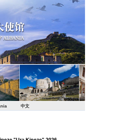
nia
中文
ineze "Ura Kineze" 2026