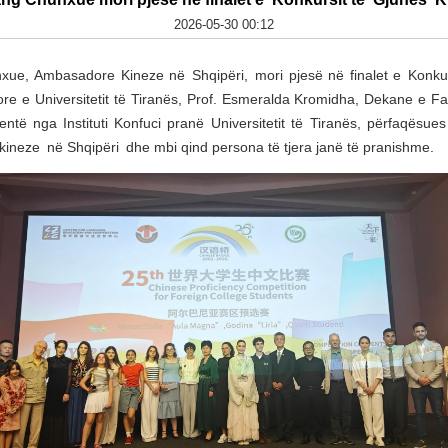
2026-05-30 00:12
xue, Ambasadore Kineze në Shqipëri, mori pjesë në finalet e Konkur
tore e Universitetit të Tiranës, Prof. Esmeralda Kromidha, Dekane e Faku
ntë nga Instituti Konfuci pranë Universitetit të Tiranës, përfaqësue
 kineze në Shqipëri dhe mbi qind persona të tjera janë të pranishme.