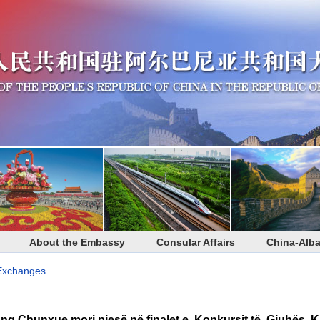
About the Embassy
Consular Affairs
China-Alba
 Exchanges
g Chunxue mori pjesë në finalet e Konkursit të Gjuhës K