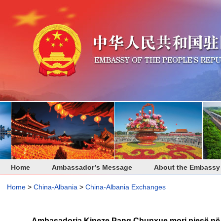
Home
Ambassador’s Message
About the Embassy
Home
>
China-Albania
>
China-Albania Exchanges
Ambasadorja Kineze Pang Chunxue mori pjesë në D